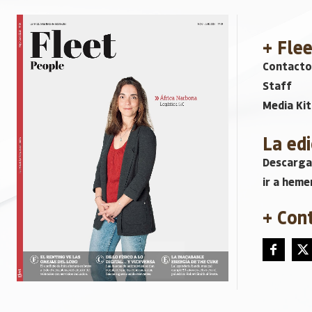
+ Fle
Contacto
Staff
Media Kit
La edi
Descarga
ir a heme
+ Con