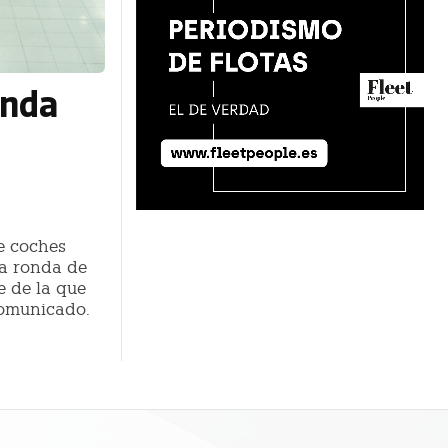
onda
e coches
na ronda de
e de la que
comunicado.