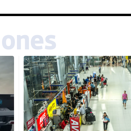
iones