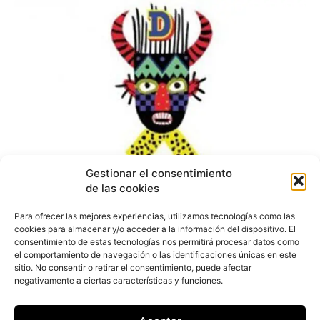
Gestionar el consentimiento
de las cookies
Desigual se alía con
Para ofrecer las mejores experiencias, utilizamos tecnologías como las
cookies para almacenar y/o acceder a la información del dispositivo. El
Jean-Paul Goude
consentimiento de estas tecnologías nos permitirá procesar datos como
el comportamiento de navegación o las identificaciones únicas en este
sitio. No consentir o retirar el consentimiento, puede afectar
negativamente a ciertas características y funciones.
Redacción
-
14 de septiembre de 2017
Desigual ha anunciado su alianza con el
legendario artista, creador e ilustrador francés