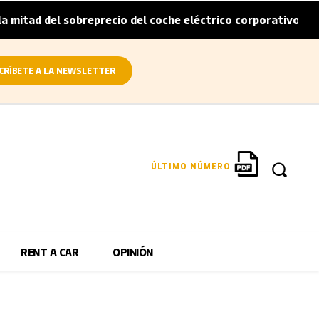
itad del sobreprecio del coche eléctrico corporativo
Ar
|
CRÍBETE A LA NEWSLETTER
ÚLTIMO NÚMERO
RENT A CAR
OPINIÓN