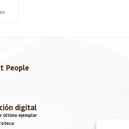
 su
et People
ción digital
r último ejemplar
roteca