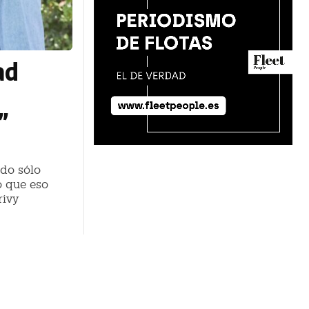
ad
”
ado sólo
o que eso
rivy