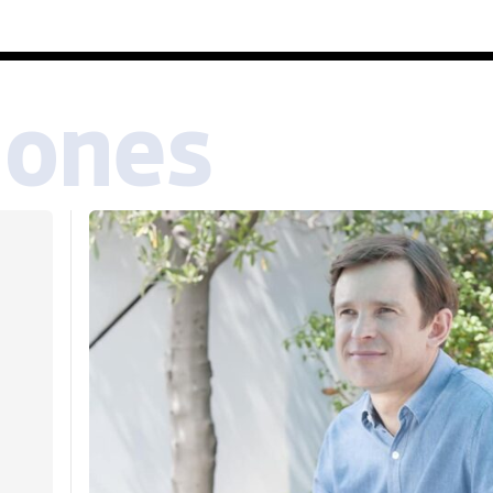
iones