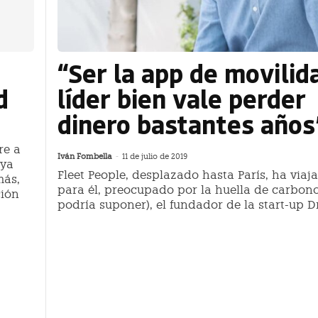
“Ser la app de movilid
d
líder bien vale perder
dinero bastantes años
re a
Iván Fombella
-
11 de julio de 2019
 ya
Fleet People, desplazado hasta París, ha viaj
más,
para él, preocupado por la huella de carbon
ción
podría suponer), el fundador de la start-up D