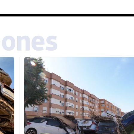
iones