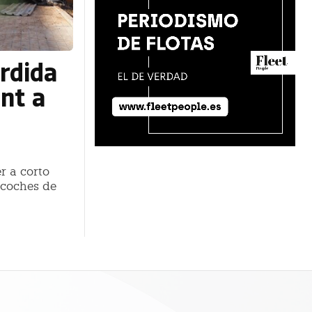
rdida
nt a
r a corto
 coches de