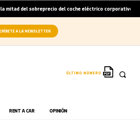
itad del sobreprecio del coche eléctrico corporativo
Ar
|
CRÍBETE A LA NEWSLETTER
ÚLTIMO NÚMERO
RENT A CAR
OPINIÓN