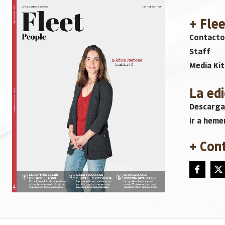
+ Fle
Contacto
Staff
Media Kit
La edi
Descarga
ir a heme
+ Con