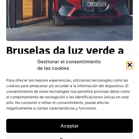
Bruselas da luz verde a
la union de BMW, Ford y
Gestionar el consentimiento
de las cookies
Honda para desarrollar
servicios de red de
Para ofrecer las mejores experiencias, utilizamos tecnologías como las
cookies para almacenar y/o acceder a la información del dispositivo. El
eléctricos
consentimiento de estas tecnologías nos permitirá procesar datos como
el comportamiento de navegación o las identificaciones únicas en este
sitio. No consentir o retirar el consentimiento, puede afectar
negativamente a ciertas características y funciones.
Redacción
-
16 de enero de 2024
La Comisión Europea ha informado de su visto
bueno a la alianza de BMW, Ford y Honda para
Aceptar
crear ChargeScape, una plataforma optimizar
los...