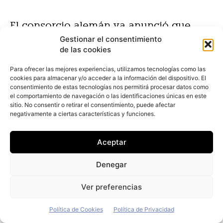
El consorcio alemán ya anunció que
Gestionar el consentimiento
tiene ambiciosos planes para el futuro
de las cookies
de Europcar en caso de que la
Para ofrecer las mejores experiencias, utilizamos tecnologías como las
operación de compra finalmente se
cookies para almacenar y/o acceder a la información del dispositivo. El
consentimiento de estas tecnologías nos permitirá procesar datos como
cierre (está pendiente de aprobación
el comportamiento de navegación o las identificaciones únicas en este
final por parte de las autoridades de
sitio. No consentir o retirar el consentimiento, puede afectar
negativamente a ciertas características y funciones.
Bruselas), como aumentar su facturación
en más de un 30% de aquí al 2023 —
Aceptar
hasta superar los 3.000 millones de
Denegar
euros— y alcanzar beneficios operativos
brutos cercanos a los 400 millones de
Ver preferencias
euros.
Política de Cookies
Política de Privacidad