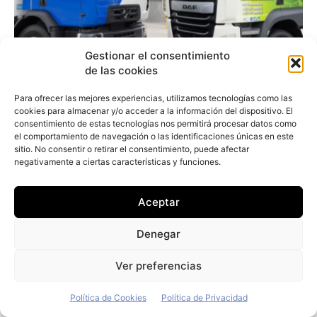
Gestionar el consentimiento
de las cookies
Para ofrecer las mejores experiencias, utilizamos tecnologías como las
cookies para almacenar y/o acceder a la información del dispositivo. El
consentimiento de estas tecnologías nos permitirá procesar datos como
el comportamiento de navegación o las identificaciones únicas en este
sitio. No consentir o retirar el consentimiento, puede afectar
El dueño de Lidl se decepciona con su
negativamente a ciertas características y funciones.
flota de 7.600 vehículos eléctricos y no
comprará más
Aceptar
Redacción
-
29 de julio de 2026
Denegar
Ver preferencias
Política de Cookies
Política de Privacidad