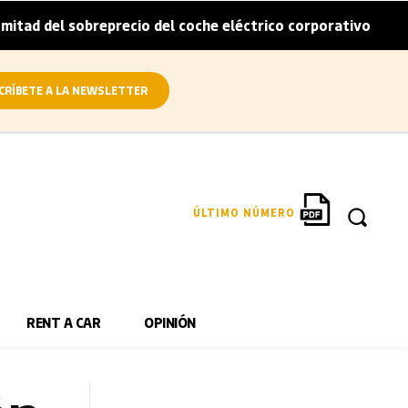
sobreprecio del coche eléctrico corporativo
Arval convie
|
CRÍBETE A LA NEWSLETTER
ÚLTIMO NÚMERO
RENT A CAR
OPINIÓN