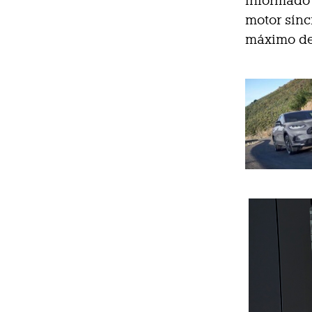
informado 
motor sínc
máximo d