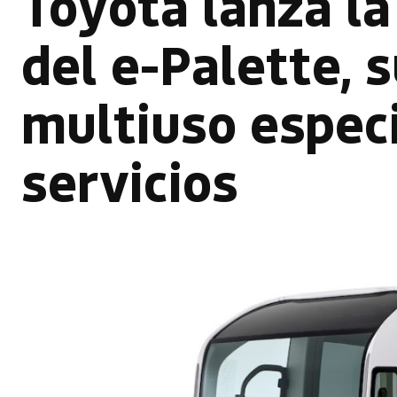
Toyota lanza l
del e-Palette, s
multiuso espec
servicios