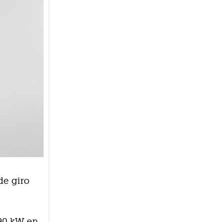
de giro
 90 kW en