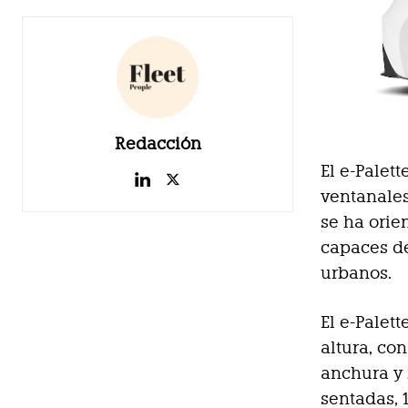
Redacción
El e-Palet
ventanales
se ha orie
capaces de
urbanos.
El e-Palet
altura, co
anchura y 
sentadas, 1