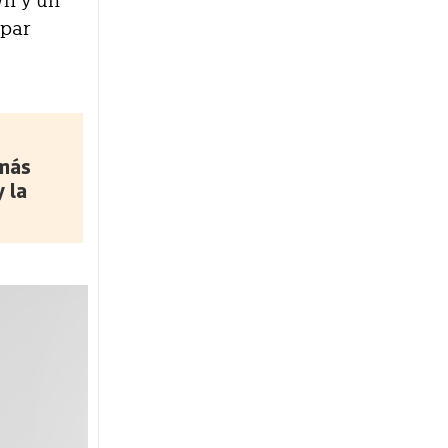
Wh y un
 par
 más
 la