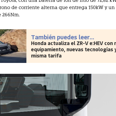
Toyota, con una batería de ion de litio de 72,82 k
rono de corriente alterna que entrega 150kW y un
e 266Nm.
También puedes leer...
Honda actualiza el ZR-V e:HEV con
equipamiento, nuevas tecnologías y
misma tarifa