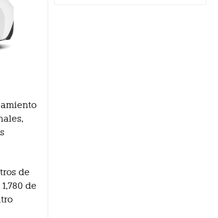
teamiento
nales,
s
tros de
 1,780 de
tro