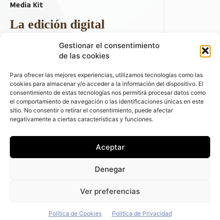
Media Kit
La edición digital
Descargar último ejemplar
Gestionar el consentimiento
ir a hemeroteca
de las cookies
+ Contenido en redes sociales
Para ofrecer las mejores experiencias, utilizamos tecnologías como las
cookies para almacenar y/o acceder a la información del dispositivo. El
consentimiento de estas tecnologías nos permitirá procesar datos como
el comportamiento de navegación o las identificaciones únicas en este
sitio. No consentir o retirar el consentimiento, puede afectar
negativamente a ciertas características y funciones.
Aceptar
© 2026 FLEET PEOPLE . La web líder de las flotas y el renting de
Denegar
automóviles - C/ Fernández de la Hoz 70, 1ºB - 28003 - Madrid
(España) | Política de Privacidad | Política de Cookies | Email:
Ver preferencias
fleetpeople@fleetpeople.es
Política de Cookies
Política de Privacidad