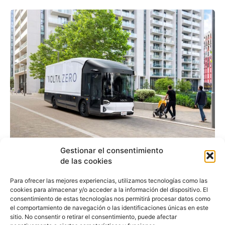
Gestionar el consentimiento
Volta Trucks aterrizará
de las cookies
en USA a finales de 2023
Para ofrecer las mejores experiencias, utilizamos tecnologías como las
cookies para almacenar y/o acceder a la información del dispositivo. El
con Volta Zero de clase 7
consentimiento de estas tecnologías nos permitirá procesar datos como
el comportamiento de navegación o las identificaciones únicas en este
sitio. No consentir o retirar el consentimiento, puede afectar