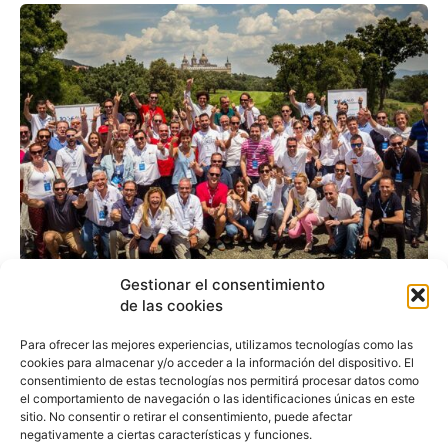
Gestionar el consentimiento
ALD Impulsa la undécima
de las cookies
edición del Ecomotion
Para ofrecer las mejores experiencias, utilizamos tecnologías como las
cookies para almacenar y/o acceder a la información del dispositivo. El
Tour
consentimiento de estas tecnologías nos permitirá procesar datos como
el comportamiento de navegación o las identificaciones únicas en este
sitio. No consentir o retirar el consentimiento, puede afectar
negativamente a ciertas características y funciones.
Redacción
-
23 de mayo de 2018