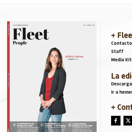
+ Fle
Contacto
Staff
Media Kit
La edi
Descarga
ir a heme
+ Con