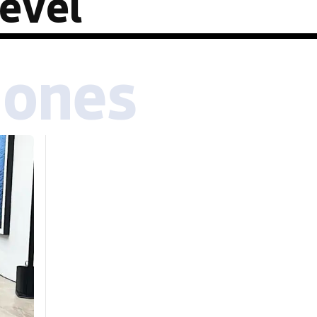
ével
iones