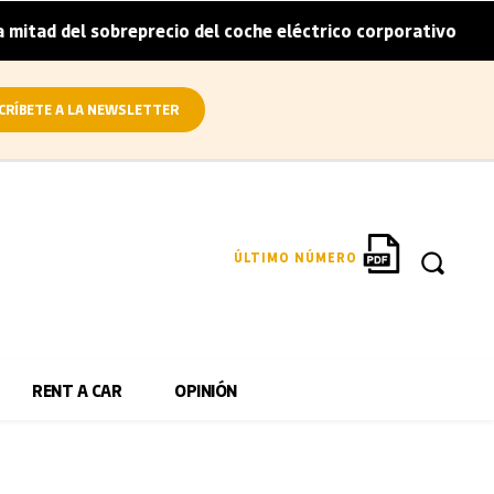
tad del sobreprecio del coche eléctrico corporativo
Arv
|
CRÍBETE A LA NEWSLETTER
ÚLTIMO NÚMERO
RENT A CAR
OPINIÓN