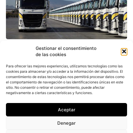
El transporte por
Gestionar el consentimiento
de las cookies
carretera pide que se
modifique el Moves para
Para ofrecer las mejores experiencias, utilizamos tecnologías como las
cookies para almacenar y/o acceder a la información del dispositivo. El
flotas
consentimiento de estas tecnologías nos permitirá procesar datos como
el comportamiento de navegación o las identificaciones únicas en este
sitio. No consentir o retirar el consentimiento, puede afectar
negativamente a ciertas características y funciones.
Redacción
-
26 de marzo de 2024
La Asociación del Transporte Internacional por
Carretera (ASTIC) ha efectuado un llamamiento
Aceptar
ante la “falta de coherencia” del Plan Moves Flotas
actual relacionado con...
Denegar