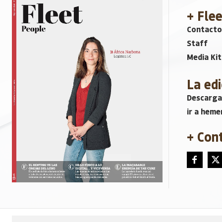
+ Fle
Contacto
Staff
Media Kit
La edi
Descarga
ir a heme
+ Con