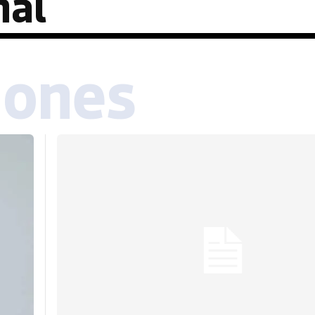
nal
iones