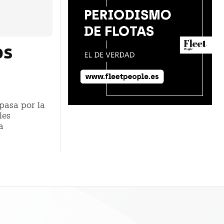
os
pasa por la
les
a