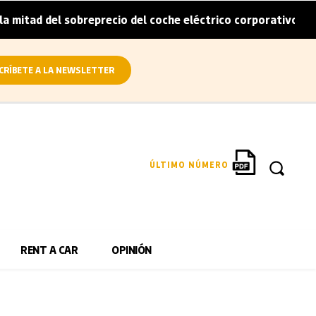
mitad del sobreprecio del coche eléctrico corporativo
A
|
CRÍBETE A LA NEWSLETTER
ÚLTIMO NÚMERO
RENT A CAR
OPINIÓN