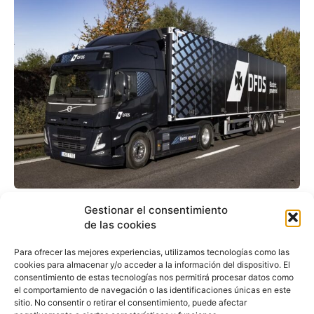
La logística DFDS se alza
Gestionar el consentimiento
como la empresa con la
de las cookies
mayor flota de camiones
Para ofrecer las mejores experiencias, utilizamos tecnologías como las
cookies para almacenar y/o acceder a la información del dispositivo. El
eléctricos de Europa
consentimiento de estas tecnologías nos permitirá procesar datos como
el comportamiento de navegación o las identificaciones únicas en este
sitio. No consentir o retirar el consentimiento, puede afectar