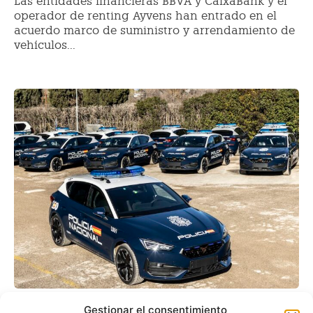
Las entidades financieras BBVA y CaixaBank y el
operador de renting Ayvens han entrado en el
acuerdo marco de suministro y arrendamiento de
vehículos...
La Policía renueva el
Gestionar el consentimiento