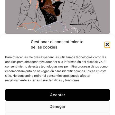
Maurizio Marinella, el
Gestionar el consentimiento
de las cookies
artesano que
confecciona las mejores
Para ofrecer las mejores experiencias, utilizamos tecnologías como las
cookies para almacenar y/o acceder a la información del dispositivo. El
corbatas del mundo
consentimiento de estas tecnologías nos permitirá procesar datos como
el comportamiento de navegación o las identificaciones únicas en este
sitio. No consentir o retirar el consentimiento, puede afectar
negativamente a ciertas características y funciones.
Bárbara M. Díez
-
22 de agosto de 2023
Maurizio Marinella representa a la tercera
generación napolitana de la firma de corbatas
Aceptar
más deseada por el establishment empresarial y
político...
Denegar