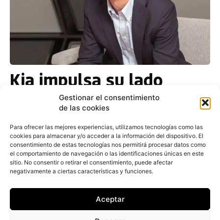
Kia impulsa su lado
corporativo con más
Gestionar el consentimiento
de las cookies
flotas de organismos
públicos y sus nuevos
Para ofrecer las mejores experiencias, utilizamos tecnologías como las
cookies para almacenar y/o acceder a la información del dispositivo. El
comerciales
consentimiento de estas tecnologías nos permitirá procesar datos como
el comportamiento de navegación o las identificaciones únicas en este
sitio. No consentir o retirar el consentimiento, puede afectar
negativamente a ciertas características y funciones.
Redacción
-
15 de junio de 2025
La marca de automóviles Kia lleva años
trabajando con intensidad en el mercado de
Aceptar
clientes particulares y, en los últimos ejercicios,
ha efectuado una...