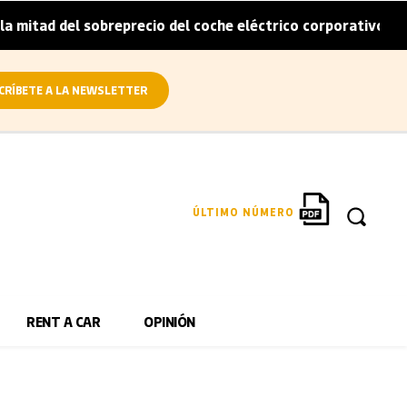
mitad del sobreprecio del coche eléctrico corporativo
A
|
CRÍBETE A LA NEWSLETTER
ÚLTIMO NÚMERO
RENT A CAR
OPINIÓN