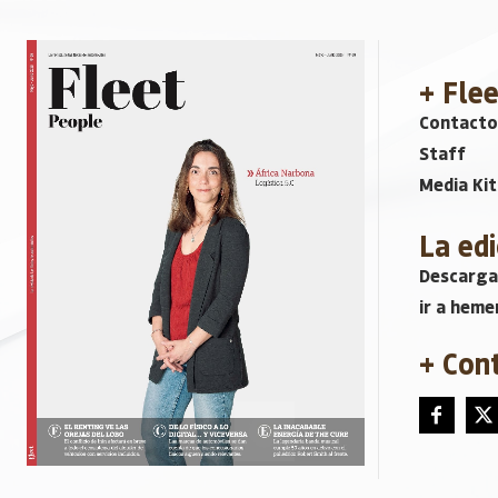
+ Fle
Contacto
Staff
Media Kit
La edi
Descarga
ir a heme
+ Con