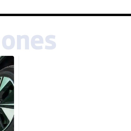
iones