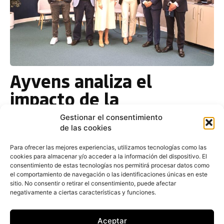
Ayvens analiza el
impacto de la
inteligencia artificial en
Gestionar el consentimiento
de las cookies
la movilidad durante su
tercera edición de
Para ofrecer las mejores experiencias, utilizamos tecnologías como las
cookies para almacenar y/o acceder a la información del dispositivo. El
Ayvens Talks
consentimiento de estas tecnologías nos permitirá procesar datos como
el comportamiento de navegación o las identificaciones únicas en este
sitio. No consentir o retirar el consentimiento, puede afectar
negativamente a ciertas características y funciones.
Redacción
-
4 de junio de 2025
La compañía de renting y servicios de movilidad
Ayvens ha celebrado en Madrid una nueva
Aceptar