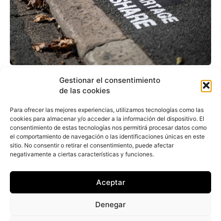
Mobilize tituliza 737
Gestionar el consentimiento
de las cookies
millones y acrecienta el
apetito de la automoción
Para ofrecer las mejores experiencias, utilizamos tecnologías como las
cookies para almacenar y/o acceder a la información del dispositivo. El
por emular a la banca
consentimiento de estas tecnologías nos permitirá procesar datos como
el comportamiento de navegación o las identificaciones únicas en este
sitio. No consentir o retirar el consentimiento, puede afectar
negativamente a ciertas características y funciones.
Juan Arús
-
26 de septiembre de 2023
Mobilize Financial Services, el brazo financiero de
la compañía de alquiler de vehículos a través de
Aceptar
renting y servicios de suscripción Mobilize
Lease&Co—ambas en...
Denegar