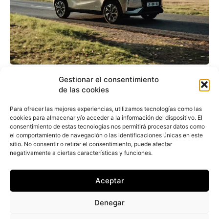
La inteligencia artificial
Gestionar el consentimiento
de las cookies
ya es equipamiento de
serie: DS lo incluye en
Para ofrecer las mejores experiencias, utilizamos tecnologías como las
cookies para almacenar y/o acceder a la información del dispositivo. El
sus modelos
consentimiento de estas tecnologías nos permitirá procesar datos como
el comportamiento de navegación o las identificaciones únicas en este
sitio. No consentir o retirar el consentimiento, puede afectar
negativamente a ciertas características y funciones.
Redacción
-
19 de octubre de 2023
La marca DS Automobiles integrará en sus
automóviles el sistema DS Iris System del modelo
Aceptar
de inteligencia artificial (IA) generativa ChatGPT,
con el objetivo...
Denegar