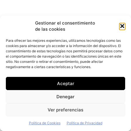
Gestionar el consentimiento
de las cookies
Para ofrecer las mejores experiencias, utilizamos tecnologías como las
cookies para almacenar y/o acceder a la información del dispositivo. El
consentimiento de estas tecnologías nos permitirá procesar datos como
el comportamiento de navegación o las identificaciones únicas en este
sitio. No consentir o retirar el consentimiento, puede afectar
negativamente a ciertas características y funciones.
Aceptar
Denegar
Ver preferencias
Su competidor, Arval, recalca que “los
autónomos con sólo un coche o dos
Política de Cookies
Política de Privacidad
aprecian mucho las soluciones