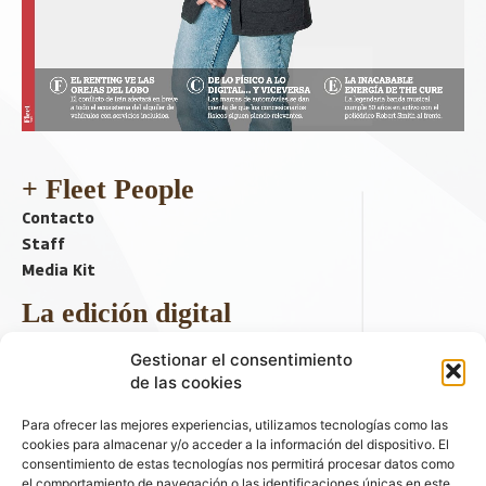
+ Fleet People
Contacto
Staff
Media Kit
La edición digital
Descargar último ejemplar
Gestionar el consentimiento
ir a hemeroteca
de las cookies
+ Contenido en redes sociales
Para ofrecer las mejores experiencias, utilizamos tecnologías como las
cookies para almacenar y/o acceder a la información del dispositivo. El
consentimiento de estas tecnologías nos permitirá procesar datos como
el comportamiento de navegación o las identificaciones únicas en este