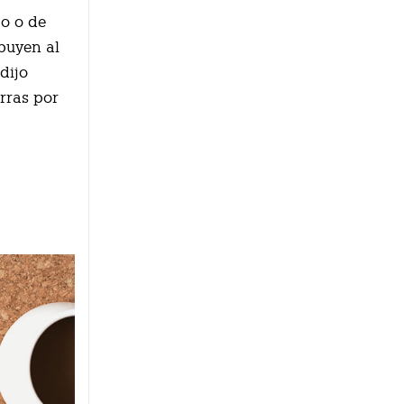
o o de
ibuyen al
dijo
rras por