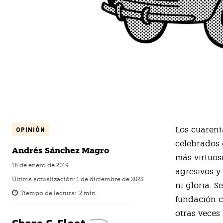
L
os cuarent
OPINIÓN
celebrados 
Andrés Sánchez Magro
más virtuos
18 de enero de 2019
agresivos y
Última actualización:
1 de diciembre de 2023
ni gloria. 
Tiempo de lectura:
2
min.
fundación c
otras veces 