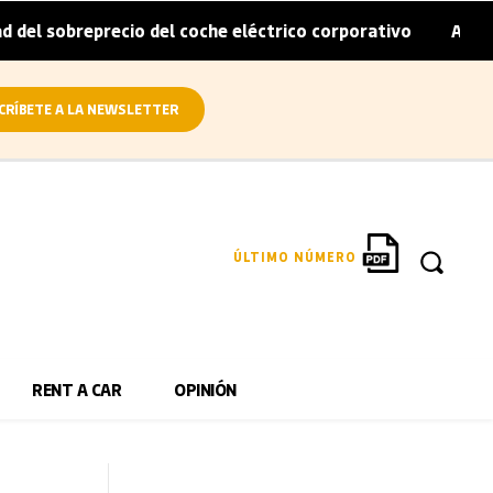
eprecio del coche eléctrico corporativo
Arval convierte 
|
CRÍBETE A LA NEWSLETTER
ÚLTIMO NÚMERO
RENT A CAR
OPINIÓN