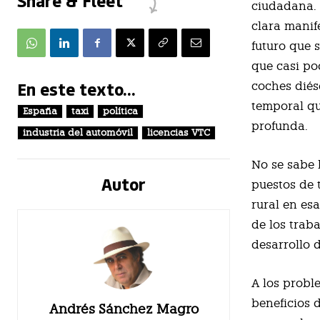
Share & Fleet
ciudadana
clara manif
futuro que 
que casi po
En este texto...
coches diés
temporal qu
España
taxi
política
profunda.
industria del automóvil
licencias VTC
No se sabe 
Autor
puestos de 
rural en es
de los trab
desarrollo 
A los probl
beneficios 
Andrés Sánchez Magro