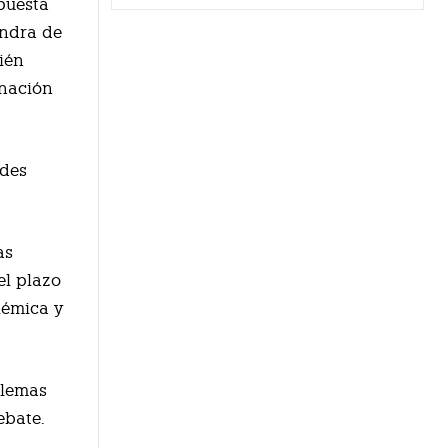
puesta
endra de
ién
enación
ades
.
as
el plazo
lémica y
ilemas
ebate.