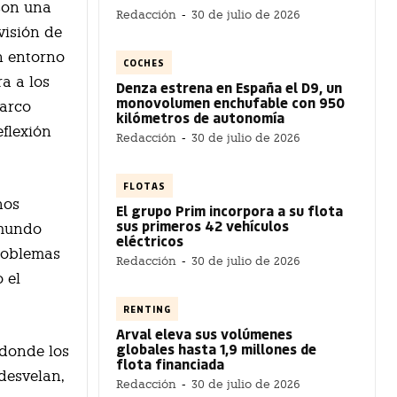
 son una
Redacción
-
30 de julio de 2026
visión de
n entorno
COCHES
a a los
Denza estrena en España el D9, un
monovolumen enchufable con 950
marco
kilómetros de autonomía
flexión
Redacción
-
30 de julio de 2026
FLOTAS
hos
El grupo Prim incorpora a su flota
sus primeros 42 vehículos
 mundo
eléctricos
problemas
Redacción
-
30 de julio de 2026
 el
RENTING
Arval eleva sus volúmenes
globales hasta 1,9 millones de
 donde los
flota financiada
desvelan,
Redacción
-
30 de julio de 2026