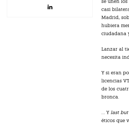
se unen los
casi bilate
Madrid, sob
hubiera mer
ciudadana 
Lanzar al t
necesita in
Y si eran po
licencias VT
de los cuat
bronca.
… Y
last but
éticos que 