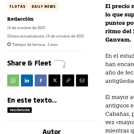
El precio 
FLOTAS
DAILY NEWS
lo que su
Redacción
puntos po
19 de octubre de 2023
ritmo del
Última actualización:
19 de octubre de 2023
Ganvam.
Tiempo de lectura:
2
min.
En el estu
Share & Fleet
han encar
año de fec
antigüeda
El mayor a
En este texto...
antiguos e
tendencia
Cabañas, p
vez «mayor
Autor
mientras q