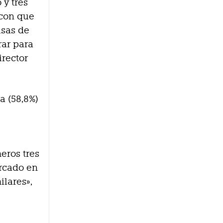
 y tres
 con que
lsas de
rar para
irector
a (58,8%)
,
eros tres
ercado en
ilares»,