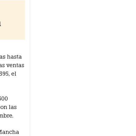
l
as hasta
las ventas
395, el
500
son las
mbre.
 Mancha