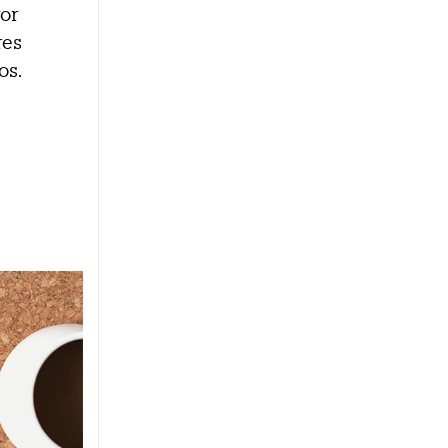
or
res
os.