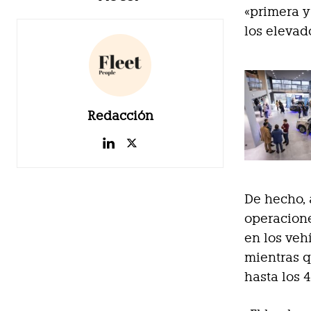
«primera y
los elevado
Redacción
De hecho, 
operacion
en los veh
mientras q
hasta los 