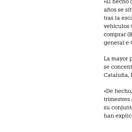
«El hecho 
años se si
tras la es
vehículos 
comprar (B
general e
La mayor p
se concen
Cataluña, 
«De hecho,
trimestres
su conjunt
han expli