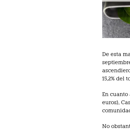
De esta ma
septiembre
ascendieron
15,2% del t
En cuanto 
euros), Cas
comunidade
No obstant