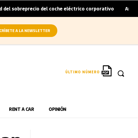
recio del coche eléctrico corporativo
Arval convierte en
|
CRÍBETE A LA NEWSLETTER
ÚLTIMO NÚMERO
RENT A CAR
OPINIÓN