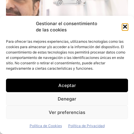
Gestionar el consentimiento
de las cookies
Para ofrecer las mejores experiencias, utilizamos tecnologías como las
cookies para almacenar y/o acceder a la información del dispositivo. El
consentimiento de estas tecnologías nos permitirá procesar datos como
el comportamiento de navegación o las identificaciones únicas en este
sitio. No consentir o retirar el consentimiento, puede afectar
negativamente a ciertas características y funciones.
Aceptar
Arturo Jiménez (Vecttor): «Nuestro
objetivo es comprar únicamente vehículos
Denegar
eléctricos»
Ver preferencias
Redacción
-
19 de julio de 2026
Política de Cookies
Política de Privacidad