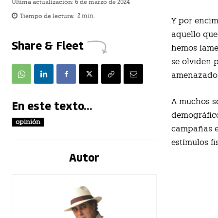
Última actualización:
6 de marzo de 2024
Tiempo de lectura:
2
min.
Y por encim
aquello que
Share & Fleet
hemos lame
se olviden 
amenazado
A muchos se
En este texto...
demográfico
opinión
campañas el
estímulos fi
Autor