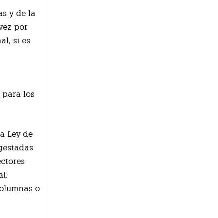
as y de la
vez por
al, si es
 para los
la Ley de
 gestadas
ectores
al.
columnas o