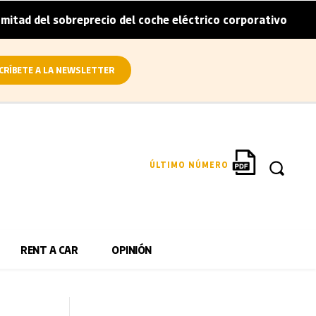
 sobreprecio del coche eléctrico corporativo
Arval convi
|
CRÍBETE A LA NEWSLETTER
ÚLTIMO NÚMERO
RENT A CAR
OPINIÓN