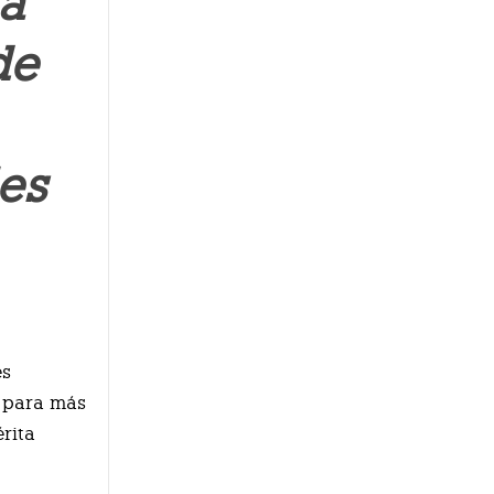
la
de
es
es
, para más
érita