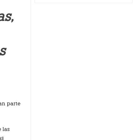
as,
s
an parte
 las
as