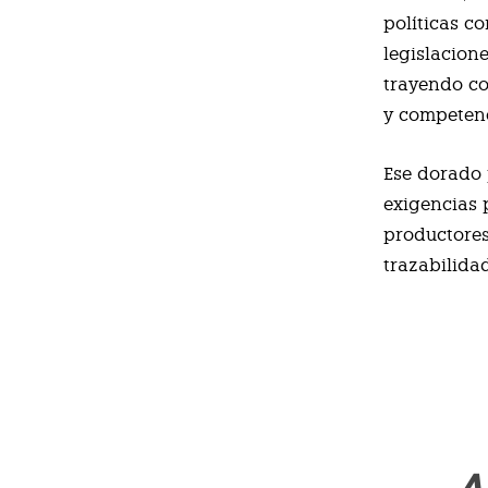
políticas c
legislacion
trayendo co
y competenc
Ese dorado 
exigencias 
productores
trazabilida