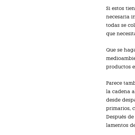
Si estos ti
necesaria i
todas se col
que necesit
Que se haga
medioambien
productos e
Parece tamb
la cadena a
desde despa
primarios, 
Después de 
lamentos de