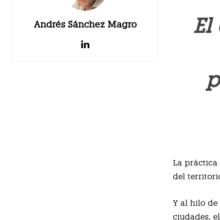
El
Andrés Sánchez Magro
p
La práctica
del territo
Y al hilo d
ciudades, e