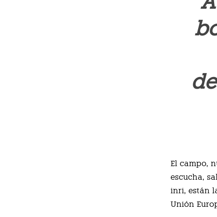
A
bo
de
El campo, n
escucha, sa
inri, están
Unión Europ