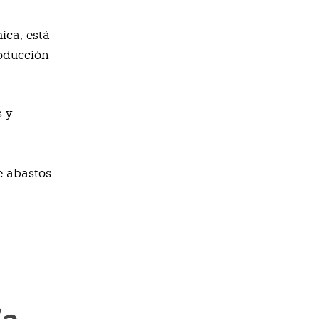
ica, está
roducción
s y
e abastos.