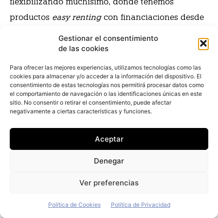
flexibilizando muchísimo, donde tenemos
productos
easy renting
con financiaciones desde
12 a 36 meses… Tenemos muchas posibilidades en
Gestionar el consentimiento
de las cookies
el mercado que funcionan y estamos añadiendo
nuevas fórmulas. Y también le puedo comentar
Para ofrecer las mejores experiencias, utilizamos tecnologías como las
cookies para almacenar y/o acceder a la información del dispositivo. El
que el carsharing corporativo está empezando a
consentimiento de estas tecnologías nos permitirá procesar datos como
el comportamiento de navegación o las identificaciones únicas en este
sonar con fuerza, de modo que las empresas se
sitio. No consentir o retirar el consentimiento, puede afectar
empiezan a plantear si realmente necesitan un
negativamente a ciertas características y funciones.
vehículo por empleado o, en su lugar, un
pool
de
Aceptar
automóviles que puedan ser utilizados de modo
común. Y añadiendo a la ecuación otros modelos
Denegar
de movilidad, no solo el coche. Porque a lo mejor
Ver preferencias
un empleado vive en el centro y requiere de una
bicicleta, o de un patinete en un momento
Política de Cookies
Política de Privacidad