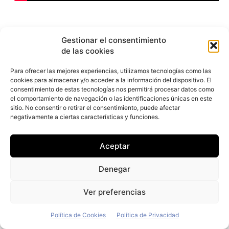
Gestionar el consentimiento
Luego están los bancos que, siendo este
de las cookies
un negocio de financiación con
Para ofrecer las mejores experiencias, utilizamos tecnologías como las
servicios, no podían perdérselo. Claro
cookies para almacenar y/o acceder a la información del dispositivo. El
consentimiento de estas tecnologías nos permitirá procesar datos como
que, aunque sea un negocio financiero,
el comportamiento de navegación o las identificaciones únicas en este
con un subyacente que es un coche… no
sitio. No consentir o retirar el consentimiento, puede afectar
negativamente a ciertas características y funciones.
puede ser un negocio financiero, por
que el valor residual, el mantenimiento,
Aceptar
el seguro, los servicios… hacen que sea
Denegar
un negocio único y en el fondo, no tan
financiero.
Ver preferencias
Política de Cookies
Política de Privacidad
Caixa
,
Santander
e
Ibercaja
, cada uno en