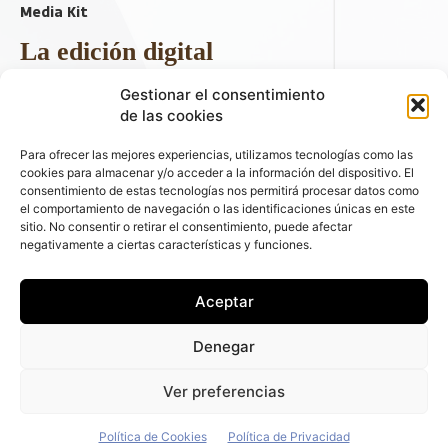
Media Kit
La edición digital
Descargar último ejemplar
Gestionar el consentimiento
ir a hemeroteca
de las cookies
+ Contenido en redes sociales
Para ofrecer las mejores experiencias, utilizamos tecnologías como las
cookies para almacenar y/o acceder a la información del dispositivo. El
consentimiento de estas tecnologías nos permitirá procesar datos como
el comportamiento de navegación o las identificaciones únicas en este
sitio. No consentir o retirar el consentimiento, puede afectar
negativamente a ciertas características y funciones.
Aceptar
© 2026 FLEET PEOPLE . La web líder de las flotas y el renting de
Denegar
automóviles - C/ Fernández de la Hoz 70, 1ºB - 28003 - Madrid
(España) | Política de Privacidad | Política de Cookies | Email:
Ver preferencias
fleetpeople@fleetpeople.es
Política de Cookies
Política de Privacidad