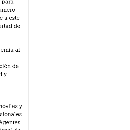
r para
número
e a este
ertad de
remia al
cción de
d y
móviles y
esionales
 Agentes