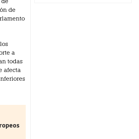
s de
ión de
arlamento
los
orte a
can todas
e afecta
inferiores
uropeos