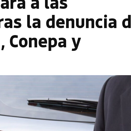
ará a las
ras la denuncia 
, Conepa y