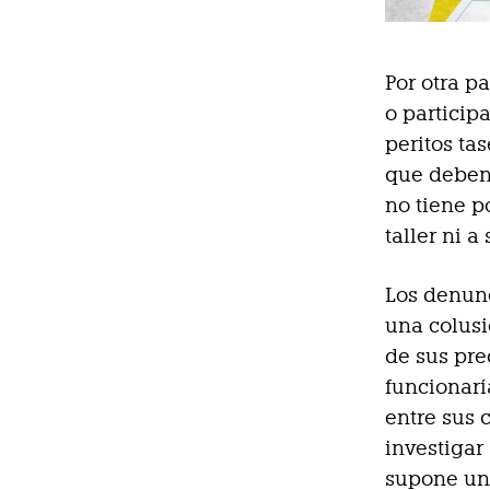
Por otra p
o particip
peritos ta
que deben 
no tiene p
taller ni a
Los denun
una colusi
de sus pre
funcionarí
entre sus 
investigar
supone una