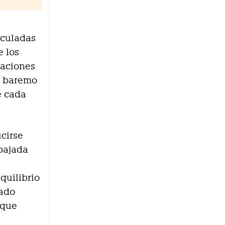
nculadas
e los
raciones
el baremo
e cada
cirse
 bajada
quilibrio
tado
 que