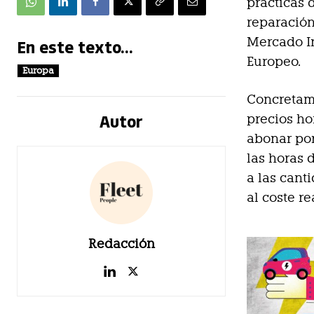
prácticas 
reparación
Mercado In
En este texto...
Europeo.
Europa
Concretame
Autor
precios hor
abonar por 
las horas 
a las cant
al coste re
Redacción