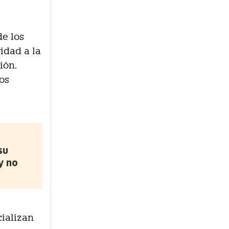
de los
vidad a la
ión.
os
su
y no
ializan