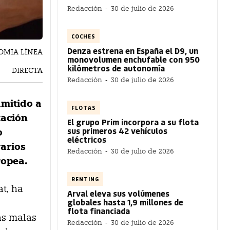
Redacción
-
30 de julio de 2026
COCHES
Denza estrena en España el D9, un
ONOMIA LÍNEA
monovolumen enchufable con 950
kilómetros de autonomía
DIRECTA
Redacción
-
30 de julio de 2026
dmitido a
FLOTAS
tación
El grupo Prim incorpora a su flota
sus primeros 42 vehículos
o
eléctricos
varios
Redacción
-
30 de julio de 2026
ropea.
RENTING
at, ha
Arval eleva sus volúmenes
globales hasta 1,9 millones de
flota financiada
as malas
Redacción
-
30 de julio de 2026