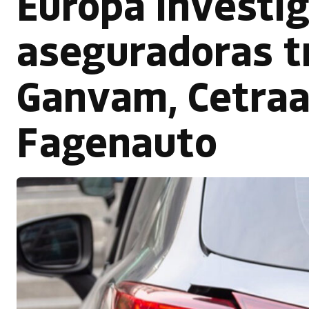
Europa investig
aseguradoras t
Ganvam, Cetraa
Fagenauto