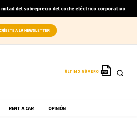
sobreprecio del coche eléctrico corporativo
Arval convi
|
CRÍBETE A LA NEWSLETTER
ÚLTIMO NÚMERO
RENT A CAR
OPINIÓN