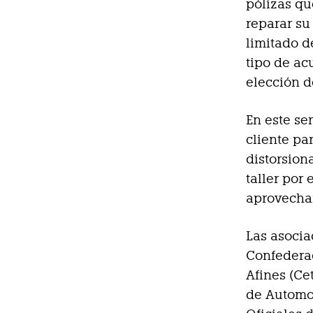
pólizas qu
reparar su
limitado d
tipo de ac
elección d
En este se
cliente pa
distorsion
taller por
aprovecha
Las asocia
Confederac
Afines (Ce
de Automo