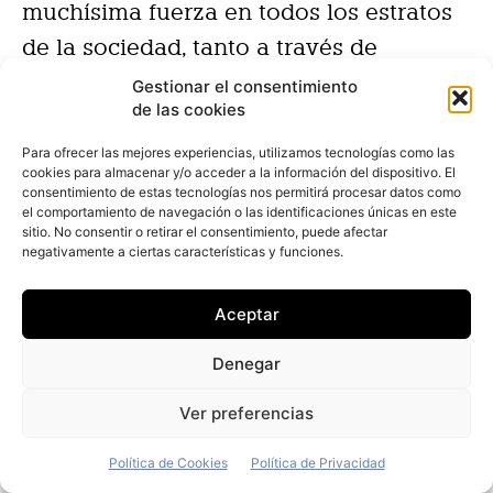
muchísima fuerza en todos los estratos
de la sociedad, tanto a través de
modelos de suscripción temporales
Gestionar el consentimiento
de las cookies
como con periodicidad fija, en un
momento en el que el renting no se
Para ofrecer las mejores experiencias, utilizamos tecnologías como las
cookies para almacenar y/o acceder a la información del dispositivo. El
considera ya como un vocablo extraño,
consentimiento de estas tecnologías nos permitirá procesar datos como
el comportamiento de navegación o las identificaciones únicas en este
ni mucho menos, sino como un término
sitio. No consentir o retirar el consentimiento, puede afectar
negativamente a ciertas características y funciones.
reconocido y familiar para el
consumidor de la calle y para el
Aceptar
autónomo, que es donde se están
marcando las grandes alzas en esta
Denegar
actividad.
Ver preferencias
Política de Cookies
Política de Privacidad