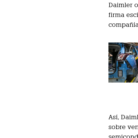
Daimler o
firma esc
compañía
Así, Daim
sobre ven
semicondu