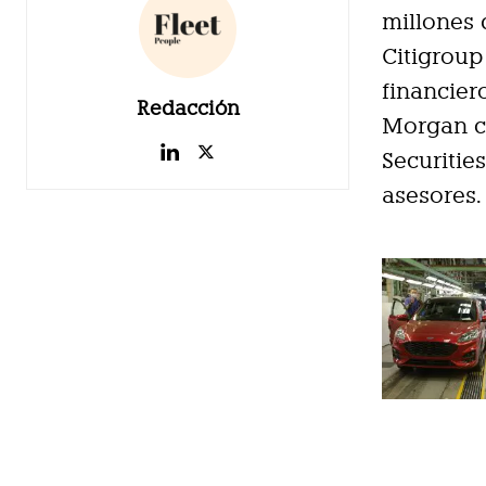
millones 
Citigrou
financier
Redacción
Morgan co
Securiti
asesores.