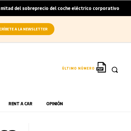
obreprecio del coche eléctrico corporativo
Arval convie
|
CRÍBETE A LA NEWSLETTER
ÚLTIMO NÚMERO
RENT A CAR
OPINIÓN