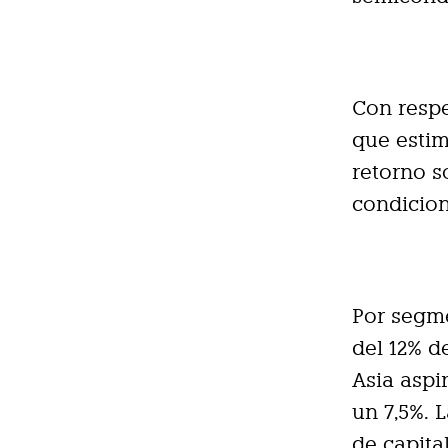
Con respe
que estim
retorno s
condicion
Por segme
del 12% d
Asia aspi
un 7,5%. 
de capital