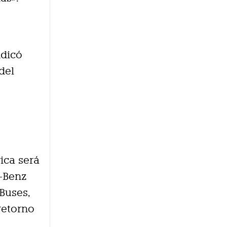
ndicó
del
ica será
s-Benz
 Buses,
retorno