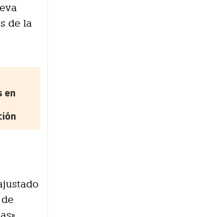
ueva
s de la
s en
ción
 ajustado
 de
as».