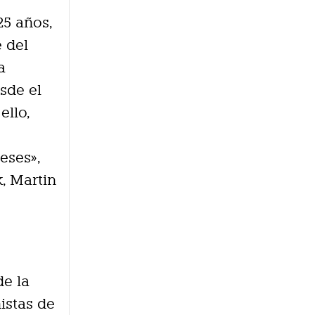
25 años,
 del
a
sde el
ello,
eses»,
, Martin
de la
istas de