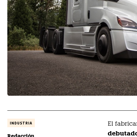
El fabric
INDUSTRIA
debutado
Redacción