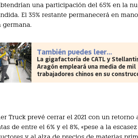
btendrían una participación del 65% en la n
indida. El 35% restante permanecerá en mano
 germana.
También puedes leer...
La gigafactoría de CATL y Stellanti
Aragón empleará una media de mil
trabajadores chinos en su construc
ler Truck prevé cerrar el 2021 con un retorno
tas de entre el 6% y el 8%, «pese a la escasez
ctores y al alza de precios de materias prim