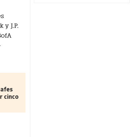
es
 y J.P.
BofA
-
safes
r cinco