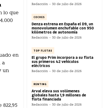
n
Redacción
-
30 de julio de 2026
n lo que
COCHES
24.000
Denza estrena en España el D9, un
monovolumen enchufable con 950
kilómetros de autonomía
Redacción
-
30 de julio de 2026
TOP FLOTAS
ituado en
El grupo Prim incorpora a su flota
sus primeros 42 vehículos
a a
eléctricos
y un
Redacción
-
30 de julio de 2026
RENTING
Arval eleva sus volúmenes
globales hasta 1,9 millones de
flota financiada
e 822,95
Redacción
-
30 de julio de 2026