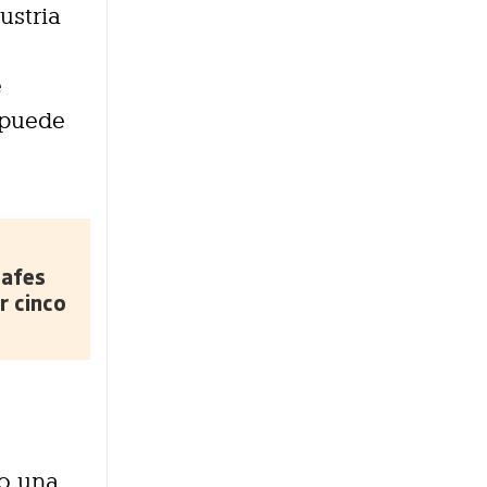
ustria
e
 puede
safes
r cinco
o una