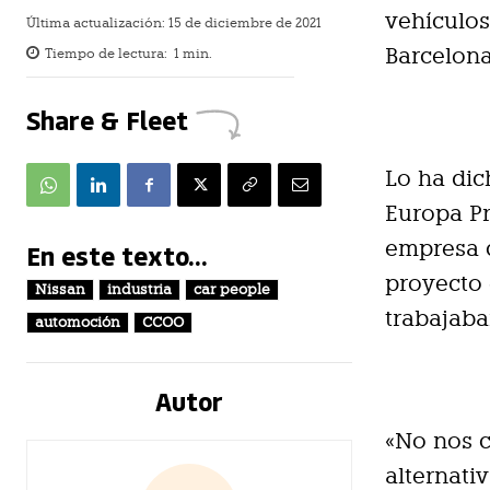
vehículos
Última actualización:
15 de diciembre de 2021
Barcelona
Tiempo de lectura:
1
min.
Share & Fleet
Lo ha dic
Europa Pr
empresa c
En este texto...
proyecto 
Nissan
industria
car people
trabajaba
automoción
CCOO
Autor
«No nos c
alternati