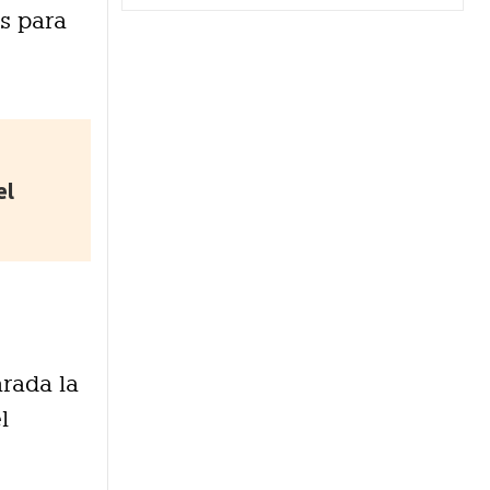
s para
el
arada la
l