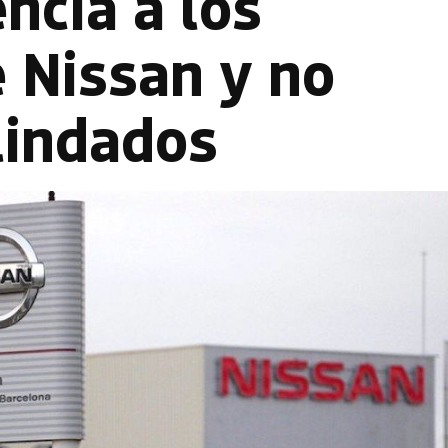
ncia a los
 Nissan y no
lindados