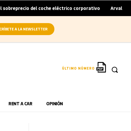
io del coche eléctrico corporativo
Arval convierte en el
|
CRÍBETE A LA NEWSLETTER
ÚLTIMO NÚMERO
RENT A CAR
OPINIÓN