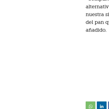
alternati
nuestra s
del pan q
añadido.