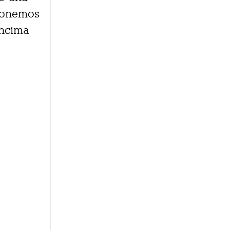
 ponemos
encima