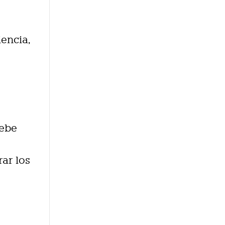
iencia,
debe
ar los