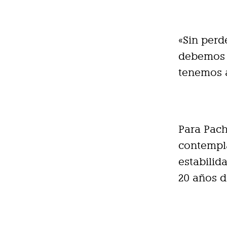
«Sin perd
debemos s
tenemos a
Para Pach
contempl
estabilid
20 años d