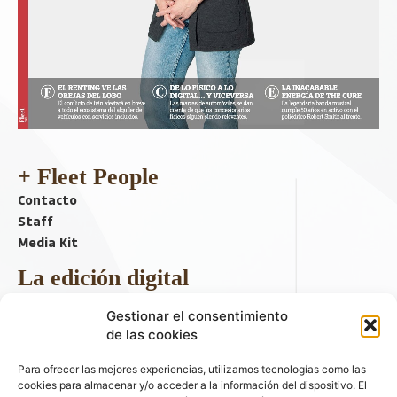
+ Fleet People
Contacto
Staff
Media Kit
La edición digital
Descargar último ejemplar
Gestionar el consentimiento
ir a hemeroteca
de las cookies
+ Contenido en redes sociales
Para ofrecer las mejores experiencias, utilizamos tecnologías como las
cookies para almacenar y/o acceder a la información del dispositivo. El