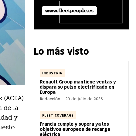
Lo más visto
INDUSTRIA
Renault Group mantiene ventas y
dispara su pulso electrificado en
Europa
s (ACEA)
Redacción
-
29 de julio de 2026
 de la
FLEET COVERAGE
idad y
Francia cumple y supera ya los
uesto
objetivos europeos de recarga
eléctrica