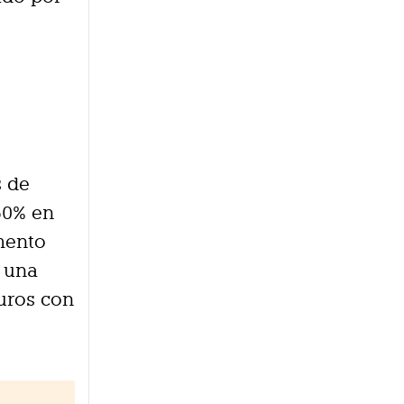
s de
60% en
mento
n una
euros con