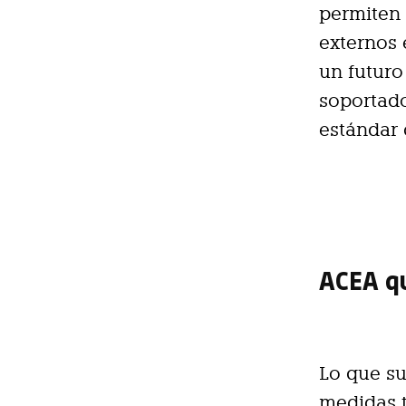
permiten 
externos 
un futuro
soportado
estándar 
ACEA qu
Lo que su
medidas t