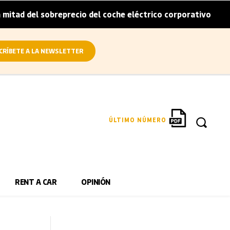
sobreprecio del coche eléctrico corporativo
Arval convi
|
CRÍBETE A LA NEWSLETTER
ÚLTIMO NÚMERO
RENT A CAR
OPINIÓN