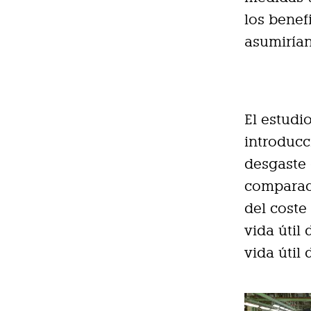
los benef
asumirían
El estudi
introducc
desgaste 
comparaci
del coste
vida útil
vida útil