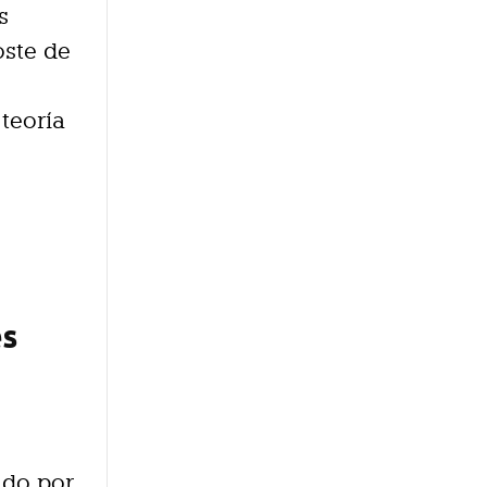
s
oste de
 teoría
es
ado por