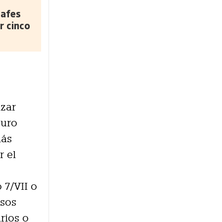
safes
r cinco
izar
Euro
más
r el
 7/VII o
osos
arios o