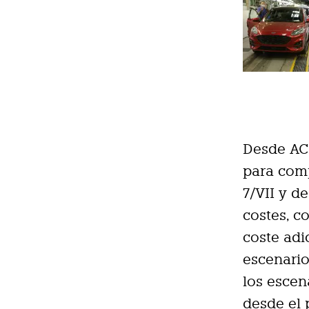
Desde ACE
para comp
7/VII y d
costes, c
coste adi
escenario
los escen
desde el 