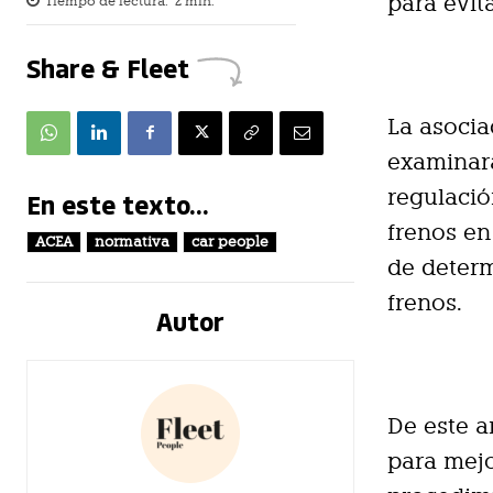
para evit
Tiempo de lectura:
2
min.
Share & Fleet
La asocia
examinara
regulació
En este texto...
frenos en
ACEA
normativa
car people
de determ
frenos.
Autor
De este a
para mejo