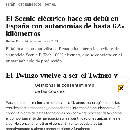
serán "capitaneados" por el...
El Scenic eléctrico hace su debú en
España con autonomías de hasta 625
kilómetros
Redacción
-
14 de diciembre de 2023
El fabricante automovilístico Renault ha abierto los pedidos de
su modelo Scenic E-Tech 100% eléctrico, que se convierte en el
primer vehículo de producción...
El Twingo vuelve a ser el Twingo y
será el punto inicial eléctrico de
Gestionar el consentimiento
Ampere
de las cookies
Redacción
-
15 de noviembre de 2023
Para ofrecer las mejores experiencias, utilizamos tecnologías como las
La división de vehículos eléctricos creada por Renault,
cookies para almacenar y/o acceder a la información del dispositivo. El
denominada Ampere, acaba de presentar al mercado
consentimiento de estas tecnologías nos permitirá procesar datos como
automovilístico su nueva gama de vehículos con cero
el comportamiento de navegación o las identificaciones únicas en este
sitio. No consentir o retirar el consentimiento, puede afectar
emisiones,...
negativamente a ciertas características y funciones.