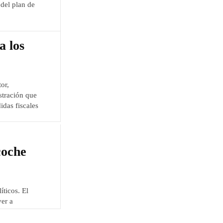
 del plan de
a los
or,
tración que
das fiscales
coche
ticos. El
ver a