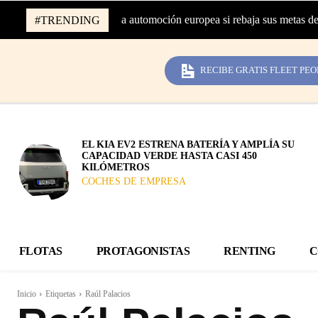
 96.000 millones de la automoción europea si rebaja sus metas de CO
#TRENDING
RECIBE GRATIS FLEET PEO
EL KIA EV2 ESTRENA BATERÍA Y AMPLÍA SU
CAPACIDAD VERDE HASTA CASI 450
KILÓMETROS
COCHES DE EMPRESA
FLOTAS
PROTAGONISTAS
RENTING
C
Inicio
Etiquetas
Raúl Palacios