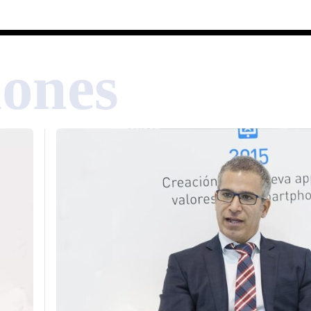
iones