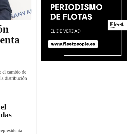
ón
venta
e el cambio de
la distribución
el
udas
cepresidenta