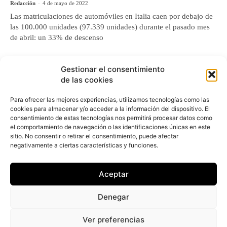
Redacción
-
4 de mayo de 2022
Las matriculaciones de automóviles en Italia caen por debajo de
las 100.000 unidades (97.339 unidades) durante el pasado mes
de abril: un 33% de descenso
Fiat muestra el nuevo Scudo y
Gestionar el consentimiento
también tendrá una opción eléctrica
de las cookies
Redacción
-
18 de abril de 2022
Para ofrecer las mejores experiencias, utilizamos tecnologías como las
Fiat ha anunciado el lanzamiento del nuevo Scudo, el segundo
cookies para almacenar y/o acceder a la información del dispositivo. El
comercial de Fiat Professional disponible con propulsión 100%
consentimiento de estas tecnologías nos permitirá procesar datos como
eléctrico, así como diésel
el comportamiento de navegación o las identificaciones únicas en este
sitio. No consentir o retirar el consentimiento, puede afectar
Fiat pone a la venta en España la
negativamente a ciertas características y funciones.
edición especial (Panda) RED
Aceptar
Redacción
-
19 de marzo de 2022
La edición especial del nuevo Fiat (Panda) RED, que surge de la
Denegar
asociación con (RED), una organización fundada por Bono y
Bobby Shriver que combate
Ver preferencias