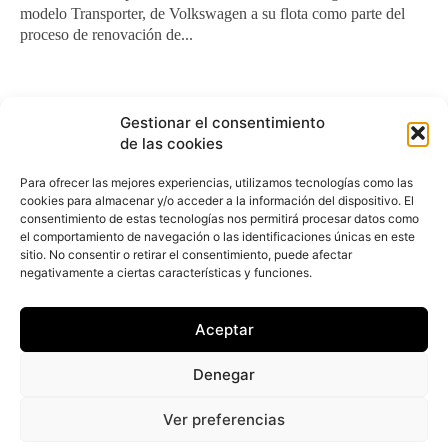
modelo Transporter, de Volkswagen a su flota como parte del
proceso de renovación de...
Correos prosigue su estrategia de
Gestionar el consentimiento
reducción de emisiones en sus flotas
de las cookies
Redacción
-
27 de junio de 2017
Para ofrecer las mejores experiencias, utilizamos tecnologías como las
Correos ha decidido deshacerse de 1.000 vehículos como parte
cookies para almacenar y/o acceder a la información del dispositivo. El
de su estrategia empresarial para la mejora de la eficiencia
consentimiento de estas tecnologías nos permitirá procesar datos como
energética y reducción...
el comportamiento de navegación o las identificaciones únicas en este
sitio. No consentir o retirar el consentimiento, puede afectar
negativamente a ciertas características y funciones.
Correos añade 200 motos a su flota
de vehículos eléctricos
Aceptar
Redacción
-
11 de junio de 2017
Correos ha aumentado su flota de vehículos eléctricos con 200
Denegar
nuevas motocicletas eléctricas de la marca Silence, según ha
informado finanzas.com...
Ver preferencias