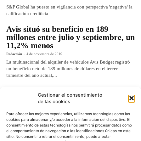
S&P Global ha puesto en vigilancia con perspectiva 'negativa' la
calificación crediticia
Avis situó su beneficio en 189
millones entre julio y septiembre, un
11,2% menos
Redacción
-
4 de noviembre de 2019
La multinacional del alquiler de vehículos Avis Budget registró
un beneficio neto de 189 millones de dólares en el tercer
trimestre del año actual,...
El rent a car corre (mucho) para
Gestionar el consentimiento
adaptarse a la movilidad digital
de las cookies
Redacción
-
29 de octubre de 2019
Para ofrecer las mejores experiencias, utilizamos tecnologías como las
Frente a ello, los grandes gigantes del rent a car, que manejan en
cookies para almacenar y/o acceder a la información del dispositivo. El
la última década buenas cifras de crecimiento gracias,
consentimiento de estas tecnologías nos permitirá procesar datos como
fundamentalmente, al auge de un
el comportamiento de navegación o las identificaciones únicas en este
sitio. No consentir o retirar el consentimiento, puede afectar