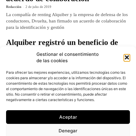
Redacción
-
2 de julio de 2019
La compañía de renting Alquiber y la empresa de defensa de los
conductores, Dvuelta, han firmado un acuerdo de colaboración
para la identificación y gestión
Alquiber registró un beneficio de
2,4 millones de euros en 2018, un
Gestionar el consentimiento
4,3% más
de las cookies
Redacción
-
12 de abril de 2019
Para ofrecer las mejores experiencias, utilizamos tecnologías como las
La empresa de alquiler de vehículos Alquiber obtuvo un
cookies para almacenar y/o acceder a la información del dispositivo. El
beneficio después de impuestos de 2,48 millones de euros el
consentimiento de estas tecnologías nos permitirá procesar datos como
ejercicio pasado, lo que representó un
el comportamiento de navegación o las identificaciones únicas en este
sitio. No consentir o retirar el consentimiento, puede afectar
negativamente a ciertas características y funciones.
El renting da el salto al Secundario:
Alquiber debuta en el MAB el día 11
Aceptar
Juan Arús
-
3 de julio de 2018
La empresa especializada en renting flexible Alquiber, propiedad
Denegar
de la familia Acebes con más de un 70% del capital dude la